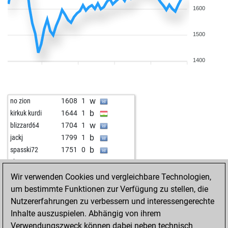
1600
1500
1400
w
no zion
1608
1
b
kirkuk kurdi
1644
1
w
blizzard64
1704
1
b
jackj
1799
1
b
spasski72
1751
0
w
chessztrewq
1653
0
b
coveman
1660
1
Wir verwenden Cookies und vergleichbare Technologien,
w
dibyajyoti panja
1613
0
um bestimmte Funktionen zur Verfügung zu stellen, die
w
gardelo
1675
0
Nutzererfahrungen zu verbessern und interessengerechte
b
gardelo
1658
0
Inhalte auszuspielen. Abhängig von ihrem
w
tochkata
1610
0
Verwendungszweck können dabei neben technisch