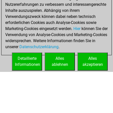
Nutzererfahrungen zu verbessern und interessengerechte
b
meisterzugzzwang
1184
1
Inhalte auszuspielen. Abhängig von ihrem
b
bolero
1577
0
Verwendungszweck können dabei neben technisch
w
chessisforme
1575
1
erforderlichen Cookies auch Analyse-Cookies sowie
b
apophis2029
1280
0
Marketing-Cookies eingesetzt werden.
Hier
können Sie der
w
fuerteventura
1477
1
Verwendung von Analyse-Cookies und Marketing-Cookies
b
regulus2
1321
1
widersprechen. Weitere Informationen finden Sie in
b
gucky-
1460
1
unserer
Datenschutzerklärung
.
b
siriusly
1511
r
w
rik113
1638
0
Detaillierte
Alles
Alles
w
michling666
1471
0
Informationen
ablehnen
akzeptieren
b
botany
1362
1
STARTSEITE
ERFOLGE
w
woti-knight
1345
1
w
loving_chess
1303
1
w
andré haschke
1422
r
w
berbie
1333
1
b
mattmatiker
1385
0
b
car124
1536
1
w
king jarthur
1383
1