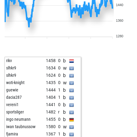
1440
1360
1280
b
rikv
1458
0
w
slhkr9
1634
0
b
slhkr9
1624
0
w
woti-knight
1435
0
b
guewie
1444
1
b
dacia287
1404
1
b
vereni1
1441
0
b
sportsliger
1482
r
b
ingo neumann
1455
0
w
iwan taubnussow
1580
0
b
fjamira
1367
1