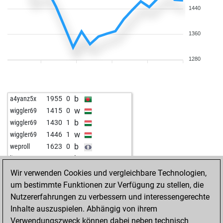
1440
1360
1280
b
a4yanz5x
1955
0
w
wiggler69
1415
0
b
wiggler69
1430
1
w
wiggler69
1446
1
b
weproll
1623
0
b
liono822
1363
1
w
novan123
1327
1
Wir verwenden Cookies und vergleichbare Technologien,
b
novan123
1344
1
um bestimmte Funktionen zur Verfügung zu stellen, die
w
gwf2
961
1
Nutzererfahrungen zu verbessern und interessengerechte
b
gwf2
964
1
Inhalte auszuspielen. Abhängig von ihrem
w
gianolio
1125
1
Verwendungszweck können dabei neben technisch