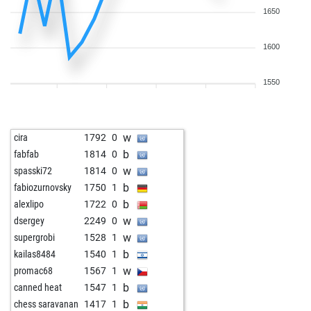
1650
1600
1550
w
cira
1792
0
b
fabfab
1814
0
w
spasski72
1814
0
b
fabiozurnovsky
1750
1
b
alexlipo
1722
0
w
dsergey
2249
0
w
supergrobi
1528
1
b
kailas8484
1540
1
w
promac68
1567
1
b
canned heat
1547
1
b
chess saravanan
1417
1