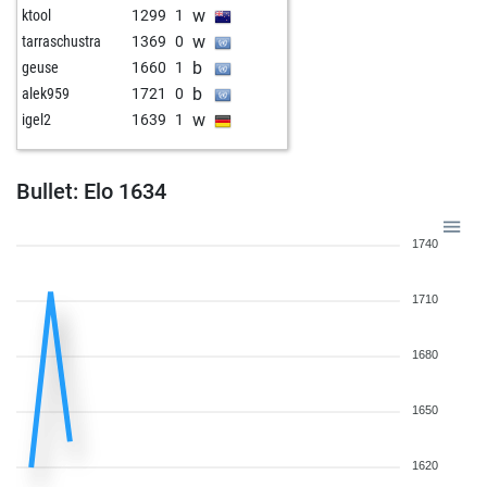
w
ktool
1299
1
w
tarraschustra
1369
0
b
geuse
1660
1
b
alek959
1721
0
w
igel2
1639
1
Bullet: Elo 1634
1740
1710
1680
1650
1620