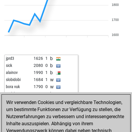
1800
1700
1600
b
jprd3
1626
1
b
sick
2080
0
b
alainov
1990
1
w
slobidobi
1684
1
w
bora vuk
1790
0
b
patlchess
1997
0
b
djermanovic
1805
1
Wir verwenden Cookies und vergleichbare Technologien,
w
robert_dc
1721
1
um bestimmte Funktionen zur Verfügung zu stellen, die
b
robert_dc
1728
1
Nutzererfahrungen zu verbessern und interessengerechte
w
tavares
1853
1
Inhalte auszuspielen. Abhängig von ihrem
w
carlotta
2114
1
Verwendungszweck können dabei neben technisch