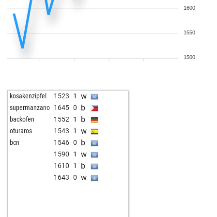
1600
1550
1500
w
kosakenzipfel
1523
1
b
supermanzano
1645
0
b
backofen
1552
1
w
oturaros
1543
1
b
bcn
1546
0
w
1590
1
b
1610
1
w
1643
0