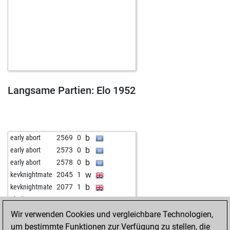
Langsame Partien: Elo 1952
b
early abort
2569
0
b
early abort
2573
0
b
early abort
2578
0
w
kevknightmate
2045
1
b
kevknightmate
2077
1
w
obelix1958
1777
1
Wir verwenden Cookies und vergleichbare Technologien,
um bestimmte Funktionen zur Verfügung zu stellen, die