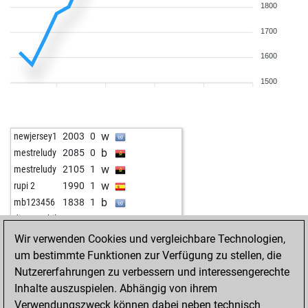
1800
1700
1600
1500
w
newjersey1
2003
0
b
mestreludy
2085
0
w
mestreludy
2105
1
w
rupi 2
1990
1
b
mb123456
1838
1
w
dima mobil
2050
1
b
frank1122
1520
1
Wir verwenden Cookies und vergleichbare Technologien,
w
karsa1468
1822
1
um bestimmte Funktionen zur Verfügung zu stellen, die
b
weltgeist
1663
1
Nutzererfahrungen zu verbessern und interessengerechte
w
patozo
1772
0
Inhalte auszuspielen. Abhängig von ihrem
Verwendungszweck können dabei neben technisch