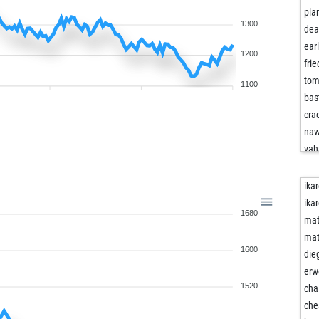
pla
1300
dea
ear
1200
fri
to
1100
bas
cra
na
vah
tok
tec
ika
zun
ika
1680
sev
mat
mga
mat
1600
al
die
ear
erw
gin
1520
cha
ear
che