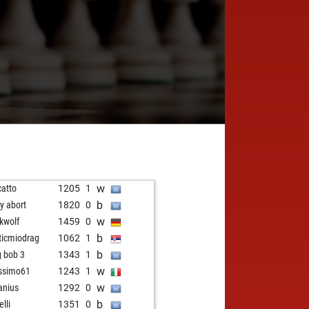
w
catto
1205
1
b
ly abort
1820
0
w
kwolf
1459
0
b
ticmiodrag
1062
1
b
g bob 3
1343
1
w
ssimo61
1243
1
w
anius
1292
0
b
elli
1351
0