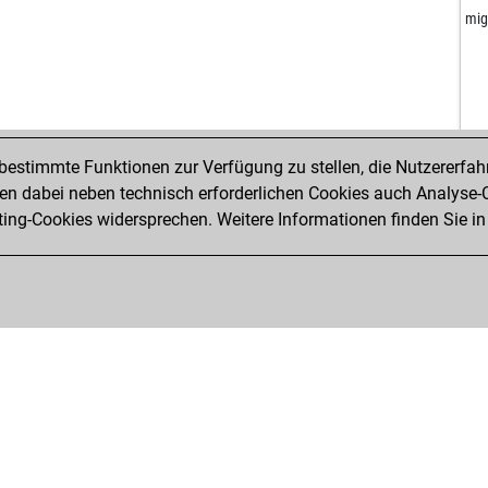
hin
mi
hal
he
kek
gam
jpo
estimmte Funktionen zur Verfügung zu stellen, die Nutzererfah
ser
 dabei neben technisch erforderlichen Cookies auch Analyse-C
kin
ng-Cookies widersprechen. Weitere Informationen finden Sie in
pko
cra
her
del
bres
tré
red
hus
die
jax