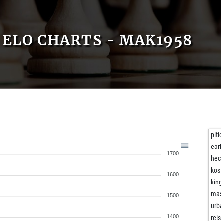
ELO CHARTS - MAK1958
piti
ear
1700
hec
kos
1600
kin
ma
1500
urb
1400
reis