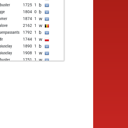
b
lbuster
1725
1
b
gge
1804
0
w
mmer
1874
1
w
alove
2162
1
b
enpassants
1792
1
w
8r
1744
1
b
siusclay
1890
1
w
siusclay
1908
1
w
lbuster
1751
1
b
lbuster
1765
1
w
ewolf
1884
0
w
bavar1
2062
0
b
fg
1717
1
b
na chess club
1645
0
b
xxx_jmz
2054
1
w
mat13
1769
1
b
mat13
1745
0
w
o_buonocore1
1816
1