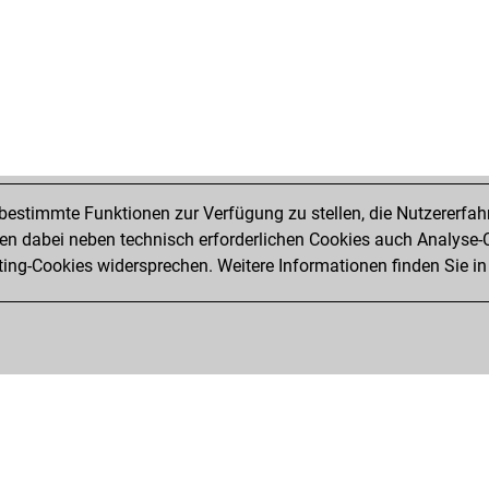
fer
jua
po
mih
gjo
the
and
fan
will
estimmte Funktionen zur Verfügung zu stellen, die Nutzererfah
hh_
 dabei neben technisch erforderlichen Cookies auch Analyse-C
hh_
ng-Cookies widersprechen. Weitere Informationen finden Sie in
mis
ha
erd
carl
pro
oi2
min
kol