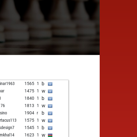
b
inar1963
1565
1
w
nar
1475
1
b
1
1840
1
w
i 76
1813
1
b
sino
1904
r
w
rtacus113
1575
1
b
kdesign7
1545
1
w
mkhal14
1623
1