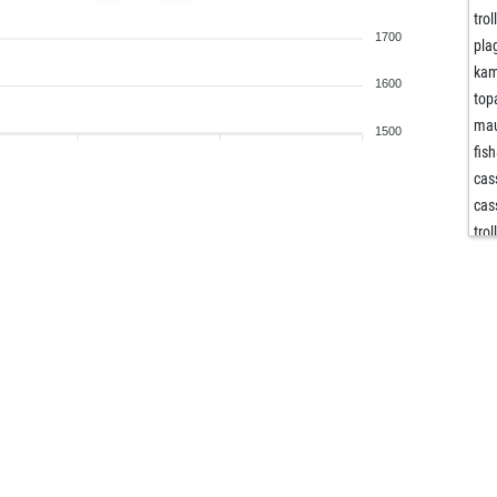
trol
1700
pla
ka
1600
top
mau
1500
fish
cas
cas
trol
trol
wer
aki
wol
aro
ale
fer
fer
eli