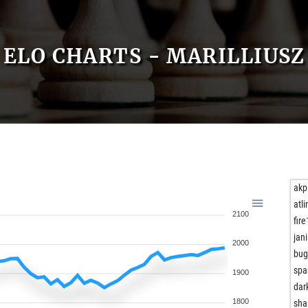
ELO CHARTS - MARILLIUSZ
akp
atli
2100
fire
jan
2000
bug
spa
1900
dar
1800
sha