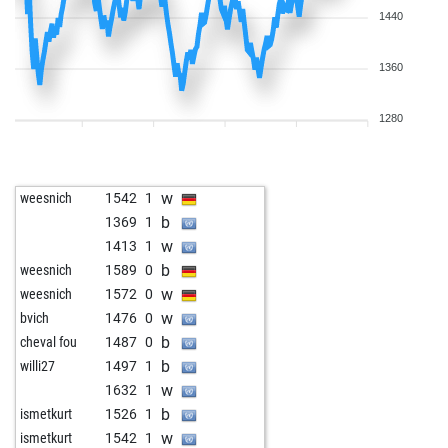
1440
1360
1280
w
weesnich
1542
1
b
1369
1
w
1413
1
b
weesnich
1589
0
w
weesnich
1572
0
w
bvich
1476
0
b
cheval fou
1487
0
b
willi27
1497
1
w
1632
1
b
ismetkurt
1526
1
w
ismetkurt
1542
1