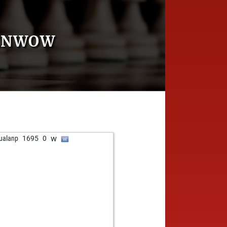
SENWOW
w
ualanp
1695
0