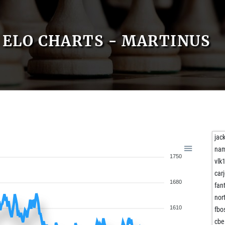
ELO CHARTS - MARTINUS
jac
na
1750
vlk
car
1680
fan
nor
1610
fbo
cbe