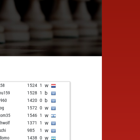
w
k58
1524
1
b
mu159
1528
1
b
1960
1420
0
w
jog
1572
0
w
tom35
1546
1
w
thwolf
1371
1
w
schi
985
1
w
llomo
1438
0