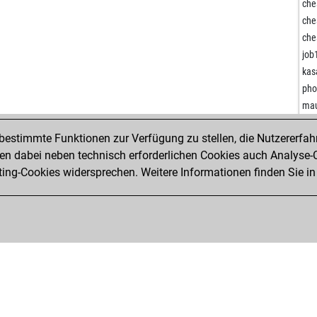
ors
che
sgd
che
sgd
che
her
job
ala
kas
joh
pho
cat
mau
kok
mau
ste
estimmte Funktionen zur Verfügung zu stellen, die Nutzererfah
lau
ran
 dabei neben technisch erforderlichen Cookies auch Analyse-C
hol
tal
ng-Cookies widersprechen. Weitere Informationen finden Sie in
bet
cutt
mic
man
kno
will
jole
kos
kön
vas
eli
dra
ali
kld
süp
kld
cve