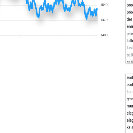
pro
1540
pro
der
1470
enr
jen
1400
lutt
lust
sat
sat
sat
will
ear
luc
ear
san
ko 
bru
ryn
fro
mu
che
ele
ors
ele
ors
kai