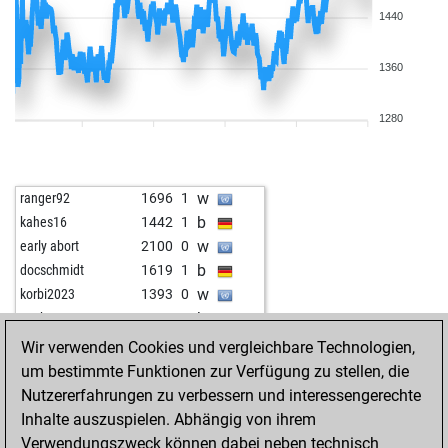
1440
1360
1280
w
ranger92
1696
1
b
kahes16
1442
1
w
early abort
2100
0
b
docschmidt
1619
1
w
korbi2023
1393
0
b
puskas1940
1388
1
w
puskas1940
1401
1
Wir verwenden Cookies und vergleichbare Technologien,
b
puskas1940
1379
0
um bestimmte Funktionen zur Verfügung zu stellen, die
b
hgregory
1613
1
Nutzererfahrungen zu verbessern und interessengerechte
w
hgregory
1601
0
Inhalte auszuspielen. Abhängig von ihrem
b
hgregory
1589
0
Verwendungszweck können dabei neben technisch