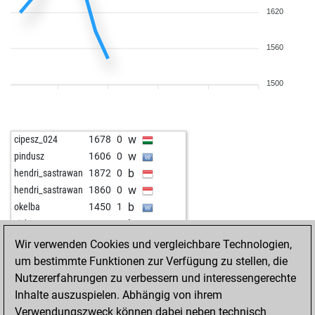
1620
1560
1500
w
cipesz_024
1678
0
w
pindusz
1606
0
b
hendri_sastrawan
1872
0
w
hendri_sastrawan
1860
0
b
okelba
1450
1
b
zicke
1656
1
w
lavinata4321
1326
1
Wir verwenden Cookies und vergleichbare Technologien,
um bestimmte Funktionen zur Verfügung zu stellen, die
Nutzererfahrungen zu verbessern und interessengerechte
Inhalte auszuspielen. Abhängig von ihrem
Verwendungszweck können dabei neben technisch