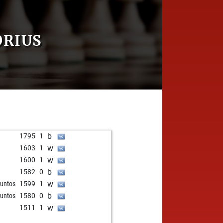
ORIUS
b
1795
1
w
1603
1
w
1600
1
b
1582
0
w
untos
1599
1
b
untos
1580
0
w
1511
1