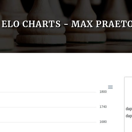
ELO CHARTS - MAX PRAET
1800
1740
dap
dap
1680