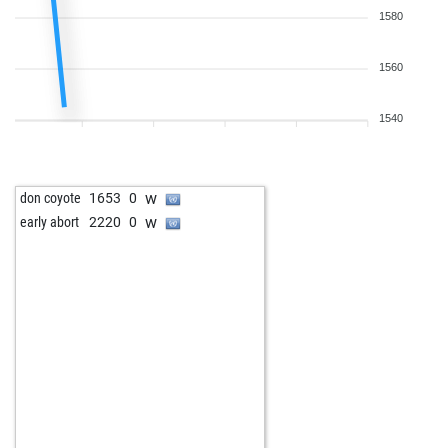
1580
1560
1540
w
don coyote
1653
0
w
early abort
2220
0