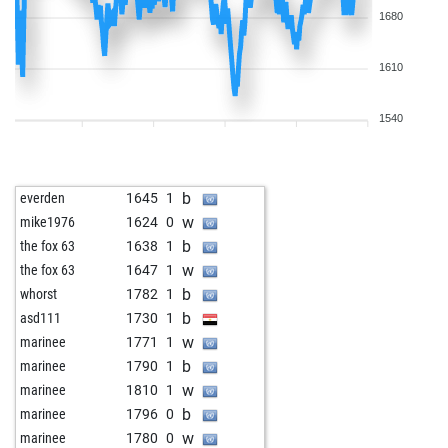
1680
1610
1540
b
everden
1645
1
w
mike1976
1624
0
b
the fox 63
1638
1
w
the fox 63
1647
1
b
whorst
1782
1
b
asd111
1730
1
w
marinee
1771
1
b
marinee
1790
1
w
marinee
1810
1
b
marinee
1796
0
w
marinee
1780
0