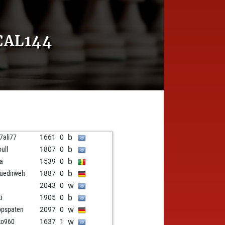
CAL144
b
77ali77
1661
0
b
bull
1807
0
b
a
1539
0
b
tuedirweh
1887
0
w
2043
0
b
i
1905
0
w
ppspaten
2097
0
w
ko960
1637
1