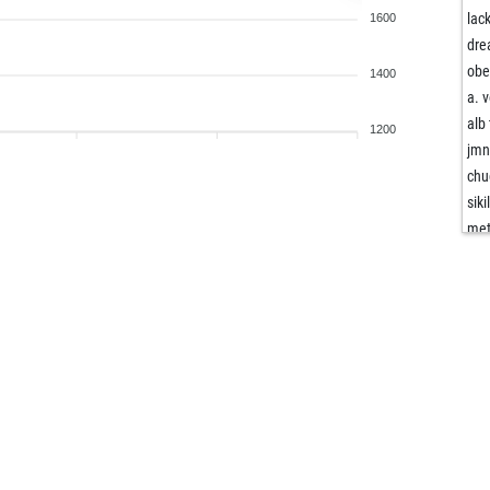
lac
1600
dr
obe
1400
a. 
alb 
1200
jm
chu
siki
met
met
gra
ka
ka
kni
hec
ill
lui
lui