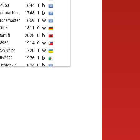
b
ko960
1644
1
b
eammachine
1748
1
w
ronsmaster
1669
1
w
völker
1811
0
b
tartufi
2028
0
w
n8936
1914
0
w
ckyjunior
1720
1
b
llia2020
1976
1
b
athron27
1904
0
w
athron27
1924
1
b
nadian
1677
0
b
sem19
1723
1
w
sem19
1733
1
w
ghtowl
2108
0
b
torsaavg
1972
1
w
usmash
1787
0
b
za marin
2177
0
w
za marin
2207
1