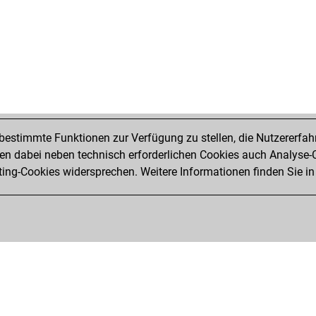
nic
bek
olek
sim
dr_
foxi
kos
oe
mrb
estimmte Funktionen zur Verfügung zu stellen, die Nutzererfah
adi
 dabei neben technisch erforderlichen Cookies auch Analyse-C
joh
ng-Cookies widersprechen. Weitere Informationen finden Sie in
joh
zac
adi
rey
pcm
sch
jor