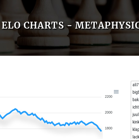
ELO CHARTS - METAPHYSI
ali
big
2200
bak
ich
2000
juul
kink
1800
kla
lac