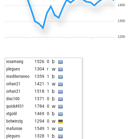
1400
1300
1200
b
iosamaeg
1526
0
w
plegues
1304
r
b
mediterraneo
1359
1
w
orhan21
1421
1
b
orhan21
1518
1
b
disc100
1371
0
w
quick4931
1784
0
b
xtgold
1469
0
w
botwinzig
1294
0
w
mafunise
1549
1
b
plegues
1328
1