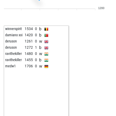
1200
b
winnerspirit
1534
0
b
damiano xxi
1420
0
w
deruson
1261
0
b
deruson
1272
1
w
ravithekiller
1480
0
b
ravithekiller
1455
0
w
medw1
1706
0