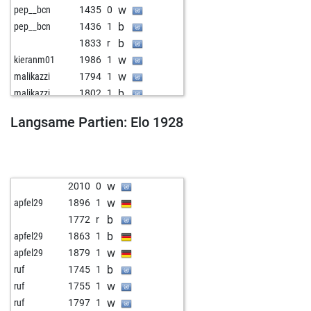
w
pep__bcn
1435
0
b
pep__bcn
1436
1
b
1833
r
w
kieranm01
1986
1
w
malikazzi
1794
1
b
malikazzi
1802
1
b
hansarostock!
1965
r
Langsame Partien: Elo 1928
w
hansarostock!
1962
r
b
hansarostock!
1940
0
w
2169
0
b
1717
r
w
2010
0
w
2071
0
w
apfel29
1896
1
w
2011
0
b
1772
r
w
zalouk
2011
1
b
apfel29
1863
1
w
2021
1
w
apfel29
1879
1
w
1918
1
b
ruf
1745
1
b
1929
1
w
ruf
1755
1
w
1941
1
w
ruf
1797
1
b
watchel
1916
0