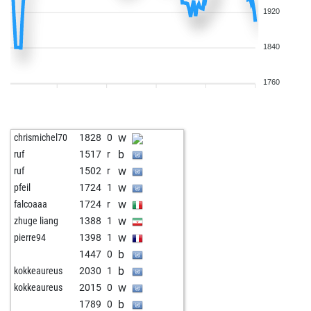
1920
1840
1760
w
chrismichel70
1828
0
b
ruf
1517
r
w
ruf
1502
r
w
pfeil
1724
1
w
falcoaaa
1724
r
w
zhuge liang
1388
1
w
pierre94
1398
1
b
1447
0
b
kokkeaureus
2030
1
w
kokkeaureus
2015
0
b
1789
0