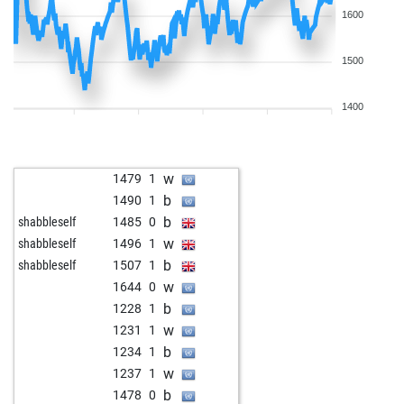
1600
1500
1400
w
1479
1
b
1490
1
b
shabbleself
1485
0
w
shabbleself
1496
1
b
shabbleself
1507
1
w
1644
0
b
1228
1
w
1231
1
b
1234
1
w
1237
1
b
1478
0