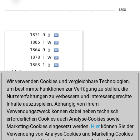
w
1281
0
1800
b
schnakenpapst
1722
1
w
schnakenpapst
1747
1
b
schnakenpapst
1738
0
b
1871
0
b
1646
0
w
1886
1
b
1625
0
b
1864
0
w
1646
1
w
1878
1
b
1631
0
b
1853
1
w
1615
0
b
darkdesign7
1523
1
b
1597
0
w
darkdesign7
1526
1
Wir verwenden Cookies und vergleichbare Technologien,
w
1615
1
b
darkdesign7
1529
1
um bestimmte Funktionen zur Verfügung zu stellen, die
b
1634
1
w
1948
r
Nutzererfahrungen zu verbessern und interessengerechte
w
1618
0
b
1930
0
Inhalte auszuspielen. Abhängig von ihrem
b
1601
0
w
1949
1
Verwendungszweck können dabei neben technisch
w
1581
0
b
1932
0
erforderlichen Cookies auch Analyse-Cookies sowie
b
1559
0
w
1913
0
Marketing-Cookies eingesetzt werden.
Hier
können Sie der
w
1536
0
w
1822
1
Verwendung von Analyse-Cookies und Marketing-Cookies
w
1789
0
w
1851
1