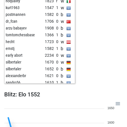
w
noquality
1823
r
w
kurt1963
1547
1
b
postmannen
1582
0
w
dr_fcan
1706
0
b
arzu babayev
1908
0
b
tomtomchessbase
1366
1
w
hecht
1723
0
b
ernstj
1582
1
w
early abort
2234
0
w
silbertaler
1670
0
b
silbertaler
1652
0
b
alexsanderbr
1621
0
b
sandro56
1610
1
w
sandro56
1626
1
Blitz: Elo 1552
b
ulrichulischach
1652
1
w
dci18
1756
0
1650
b
quantron
1563
1
w
chequeredpast
1544
1
1600
b
mario2014
1531
1