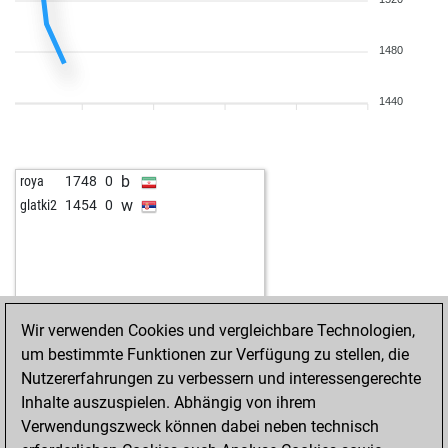
b
hierapolis 2
1601
1
w
mateoli
1433
1
w
manfredo1
1526
0
1480
b
tarkan14
1620
r
b
nesusvet
1661
0
1440
w
rolli12
1406
0
b
cetin1
1514
0
w
border crosser
1713
1
b
roya
1748
0
b
muratnemutlu
1725
1
w
glatki2
1454
0
w
delft
1627
0
b
muxo2
1546
0
b
mhenker
1725
r
w
yasser31012008
1838
0
b
lacky
1643
1
Wir verwenden Cookies und vergleichbare Technologien,
w
ramon55
1518
1
um bestimmte Funktionen zur Verfügung zu stellen, die
b
aldater
1446
1
Nutzererfahrungen zu verbessern und interessengerechte
w
susanne0
1399
1
Inhalte auszuspielen. Abhängig von ihrem
b
oscarre
1794
r
Verwendungszweck können dabei neben technisch
w
lurpi
1541
1