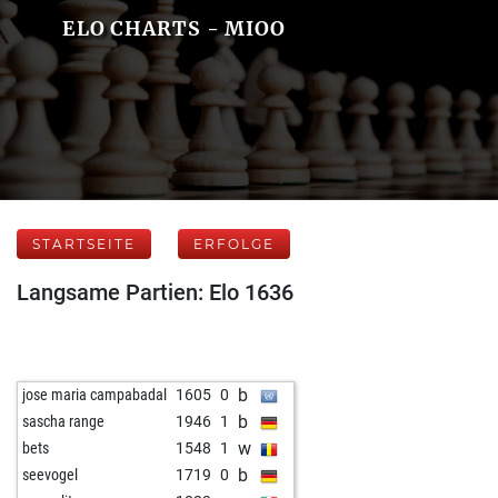
ELO CHARTS - MIOO
STARTSEITE
ERFOLGE
Langsame Partien: Elo 1636
b
jose maria campabadal
1605
0
b
sascha range
1946
1
w
bets
1548
1
b
seevogel
1719
0