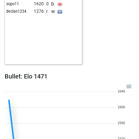
b
sopo11
1620
0
b
gambiet
1511
0
w
declan1234
1276
r
b
chessfritz
1490
1
w
quantron
1497
1
b
elfi92
1587
0
w
elfi92
1567
0
w
rihba
1447
1
b
racyrook33
1432
1
w
racyrook33
1472
1
b
ramon55
1537
0
w
mumbersdon
1372
0
Bullet: Elo 1471
b
walter_52
1662
0
b
co tom
1470
0
1640
w
sepehr 2008
1539
1
b
pericopalotes50
1423
1
1600
w
elfi92
1675
0
w
fussfehler
1620
r
1560
b
neuntöter
1658
1
w
ablyglass
1601
1
1520