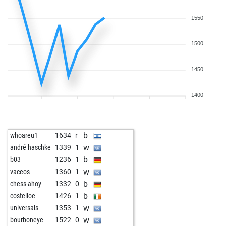
w
estragon
1628
r
b
trapper
1586
0
1550
w
kay
1733
r
b
alorch
1643
0
1500
b
ulrichulischach
1580
1
w
early abort
2231
0
1450
b
nordlead
1695
r
w
tröte
1487
1
1400
b
gerhardd
1520
1
w
lacky
1631
1
b
kay
1705
r
b
whoareu1
1634
r
w
co tom
1574
0
w
andré haschke
1339
1
w
wettermann
1539
r
b
b03
1236
1
b
passant58
1598
1
w
vaceos
1360
1
w
ulrichulischach
1601
1
b
chess-ahoy
1332
0
b
lkowalenko
1552
0
b
costelloe
1426
1
b
onion
1614
r
w
universals
1353
1
w
ooibos
1479
1
w
bourboneye
1522
0
w
local_ingo
1601
0