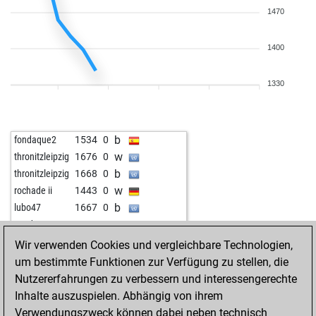
1470
1400
1330
b
fondaque2
1534
0
w
thronitzleipzig
1676
0
b
thronitzleipzig
1668
0
w
rochade ii
1443
0
b
lubo47
1667
0
w
sundar12
917
1
Wir verwenden Cookies und vergleichbare Technologien,
um bestimmte Funktionen zur Verfügung zu stellen, die
Nutzererfahrungen zu verbessern und interessengerechte
Inhalte auszuspielen. Abhängig von ihrem
Verwendungszweck können dabei neben technisch