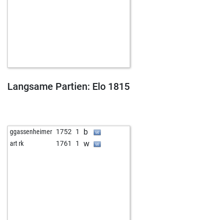
Langsame Partien: Elo 1815
b
ggassenheimer
1752
1
w
art rk
1761
1