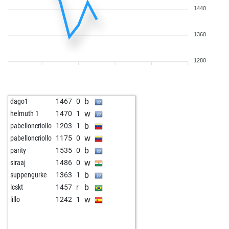
1440
1360
1280
b
dago1
1467
0
w
helmuth 1
1470
1
b
pabelloncriollo
1203
1
w
pabelloncriollo
1175
0
b
parity
1535
0
w
siraaj
1486
0
b
suppengurke
1363
1
b
lcskt
1457
r
w
lillo
1242
1