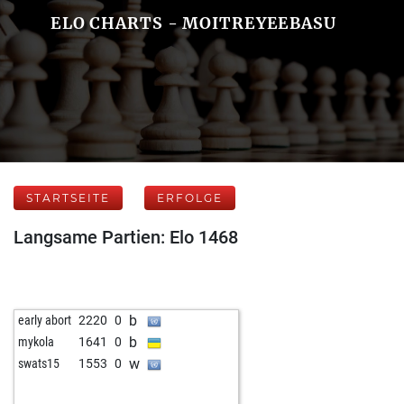
ELO CHARTS - MOITREYEEBASU
STARTSEITE
ERFOLGE
Langsame Partien: Elo 1468
b
early abort
2220
0
b
mykola
1641
0
w
swats15
1553
0