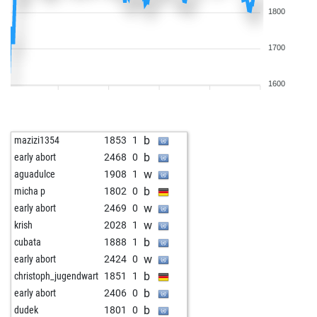
1800
1700
1600
b
mazizi1354
1853
1
b
early abort
2468
0
w
aguadulce
1908
1
b
micha p
1802
0
w
early abort
2469
0
w
krish
2028
1
b
cubata
1888
1
w
early abort
2424
0
b
christoph_jugendwart
1851
1
b
early abort
2406
0
b
dudek
1801
0