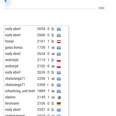
w
early abort
2523
0
1500
w
dobrivuk
1826
1
w
early abort
2512
0
b
hortenmax21
1845
1
b
early abort
2659
0
w
hortenmax21
1823
0
b
early abort
2660
0
b
neumeyeran
1975
0
b
hasay
2161
1
b
early abort
2535
0
w
gaius bonus
1730
1
w
confusedqueen
1949
1
w
early abort
2634
0
w
hmtt
1815
1
b
andrzejst
2115
1
w
horst buchholz
1211
1
w
andrzejst
2102
0
w
floresti78
1759
1
b
early abort
2626
0
b
maotunstar
1713
1
w
chaturanga71
2296
1
w
early abort
2483
0
b
chaturanga71
2308
r
w
miladatchess
1800
0
w
schachzug_und matt
1889
1
b
poppele
2007
0
w
alainov
2145
1
w
early abort
2519
0
b
herrmann
2106
0
w
adacta1808
1716
0
b
early abort
2557
0
b
1826
1
w
verliert-immer
1919
0