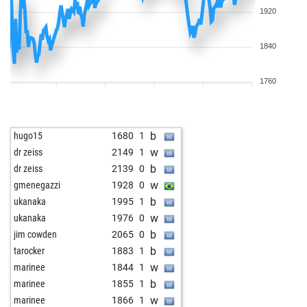
1920
1840
1760
b
hugo15
1680
1
w
dr zeiss
2149
1
b
dr zeiss
2139
0
w
gmenegazzi
1928
0
b
ukanaka
1995
1
w
ukanaka
1976
0
b
jim cowden
2065
0
b
tarocker
1883
1
w
marinee
1844
1
b
marinee
1855
1
w
marinee
1866
1