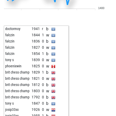
b
hümppi
1711
1
1400
w
af202006
1569
1
b
af202006
1572
1
b
fail better
2108
1
b
doctormoy
1941
r
w
knightbandit1962
1536
1
w
falczin
1844
1
b
knightbandit1962
1505
0
b
falczin
1836
0
b
tigerinrente
1918
0
w
falczin
1827
0
b
martin64
1910
0
b
falczin
1854
1
w
lapinkulta
1667
0
w
tony s
1839
0
w
pongomorrongo
1997
1
w
phoenixwin
1825
0
b
waldywolf
1984
1
b
brit chess champ
1829
1
w
bencf151
2062
1
w
brit chess champ
1821
0
b
bencf151
2086
1
b
brit chess champ
1812
0
w
tcook
2013
1
w
brit chess champ
1803
0
w
butzen
1985
0
b
brit chess champ
1792
0
b
pawnee
1713
1
b
tony s
1847
0
w
blackcapt
1579
1
w
josip33xx
1926
0
b
blackcapt
1584
1
b
josip33xx
1955
1