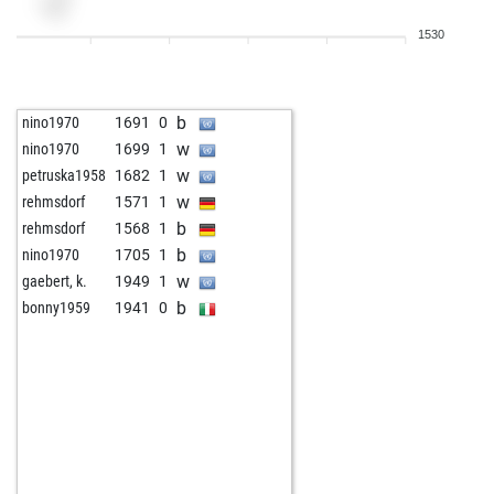
b
petrsigut
1697
1
1530
b
early abort
2361
0
w
fritzbot linda
1302
1
b
sgstring10
1811
1
b
nino1970
1691
0
w
patram
1501
1
w
nino1970
1699
1
b
ingo neumann
1507
1
w
petruska1958
1682
1
w
early abort
2157
0
w
rehmsdorf
1571
1
b
don rodrigo
1325
1
b
rehmsdorf
1568
1
b
cousin
1551
0
b
nino1970
1705
1
w
early abort
2220
0
w
gaebert, k.
1949
1
b
bonny1959
1941
0