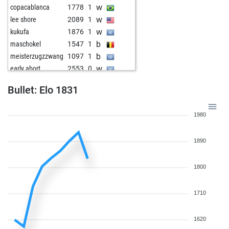
w
copacablanca
1778
1
w
lee shore
2089
1
w
kukufa
1876
1
b
maschokel
1547
1
b
meisterzugzzwang
1097
1
w
early abort
2553
0
b
littleville
1920
r
Bullet: Elo 1831
w
1894
1
b
bavarian devil
1812
1
1980
b
juhar tarigan
1929
1
w
juhar tarigan
1910
0
1890
w
charlie1410
1775
1
w
monacofranze
1750
1
b
mbw
1918
1
1800
b
palladium7empest
1112
1
w
zeus12
1627
1
1710
b
darkooo
1621
1
w
darkooo
1630
1
1620
w
2117
0