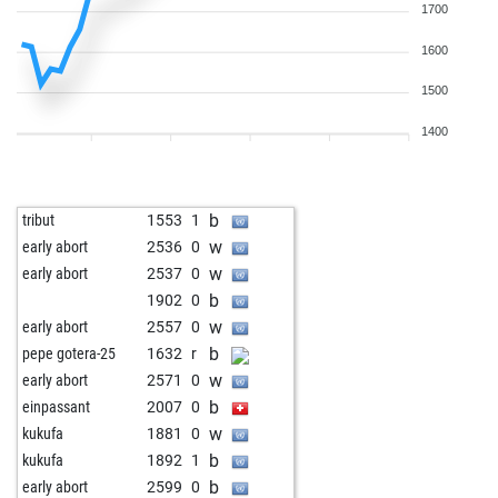
1700
1600
1500
1400
b
tribut
1553
1
w
early abort
2536
0
w
early abort
2537
0
b
1902
0
w
early abort
2557
0
b
pepe gotera-25
1632
r
w
early abort
2571
0
b
einpassant
2007
0
w
kukufa
1881
0
b
kukufa
1892
1
b
early abort
2599
0