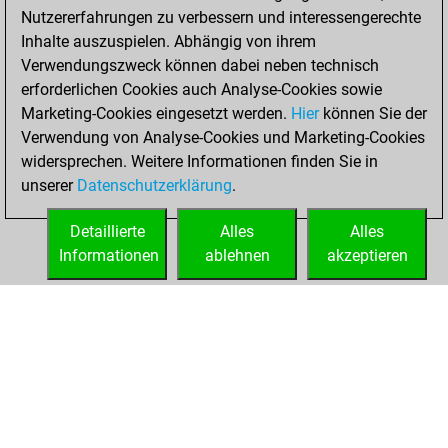
b
beeboo
1914
1
Nutzererfahrungen zu verbessern und interessengerechte
b
pathokap
1600
0
w
doctor maturin
1657
0
Inhalte auszuspielen. Abhängig von ihrem
w
pathokap
1592
0
Verwendungszweck können dabei neben technisch
b
smokeybilly
1412
1
erforderlichen Cookies auch Analyse-Cookies sowie
w
witt
951
1
Marketing-Cookies eingesetzt werden.
Hier
können Sie der
w
kipkech
1428
0
Verwendung von Analyse-Cookies und Marketing-Cookies
b
hesse300
1385
1
widersprechen. Weitere Informationen finden Sie in
w
wolf11
1623
0
unserer
Datenschutzerklärung
.
w
avantino
1366
1
w
player
1256
1
Detaillierte
Alles
Alles
w
jrr200
1545
0
Informationen
ablehnen
akzeptieren
b
vaibhav742
1637
0
STARTSEITE
ERFOLGE
w
early abort
1962
0
b
azor
1323
0
b
balakrishnan
1576
0
w
titus alcibiades
1434
1
w
claudio-h2o
1467
1
b
witt
992
1
w
witt
996
1