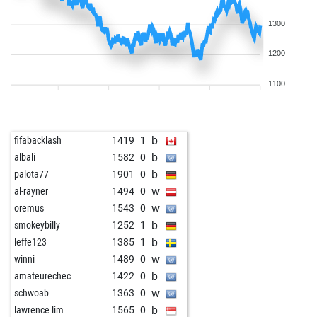
1300
1200
1100
b
fifabacklash
1419
1
b
albali
1582
0
b
palota77
1901
0
w
al-rayner
1494
0
w
oremus
1543
0
b
smokeybilly
1252
1
b
leffe123
1385
1
w
winni
1489
0
b
amateurechec
1422
0
w
schwoab
1363
0
b
lawrence lim
1565
0