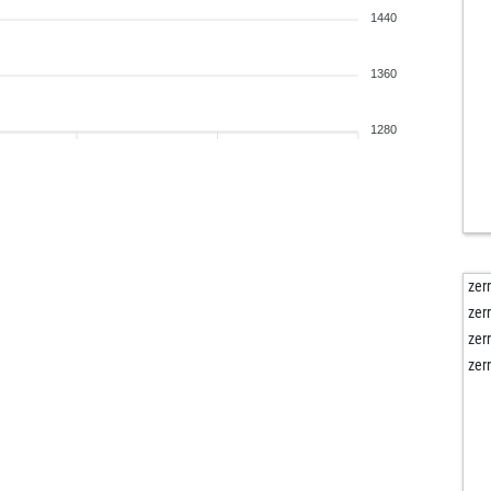
1440
1360
1280
zer
zer
zer
zer