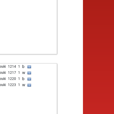
b
rouki
1214
1
w
rouki
1217
1
b
rouki
1220
1
w
rouki
1223
1