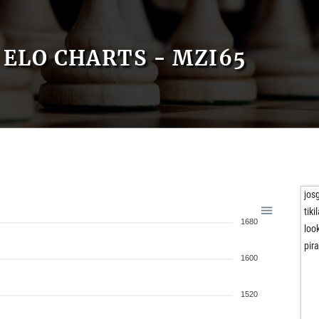
ELO CHARTS - MZI65
jos
tiki
1680
loo
pir
1600
1520