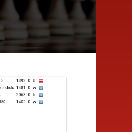
b
go
1392
0
w
la nichols
1481
0
b
k
2063
0
w
at50
1402
0