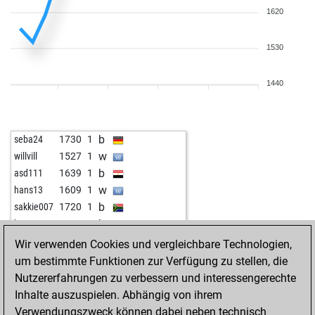
1620
1530
1440
b
seba24
1730
1
w
willvill
1527
1
b
asd111
1639
1
w
hans13
1609
1
b
sakkie007
1720
1
b
bruce59
1501
1
w
n1mr0d
1817
0
Wir verwenden Cookies und vergleichbare Technologien,
um bestimmte Funktionen zur Verfügung zu stellen, die
Nutzererfahrungen zu verbessern und interessengerechte
Inhalte auszuspielen. Abhängig von ihrem
Verwendungszweck können dabei neben technisch