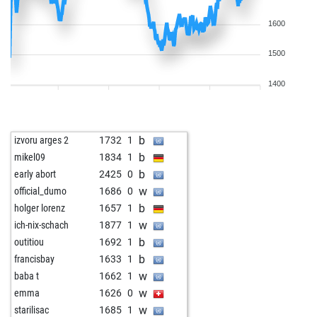
1600
1500
1400
b
izvoru arges 2
1732
1
b
mikel09
1834
1
b
early abort
2425
0
w
official_dumo
1686
0
b
holger lorenz
1657
1
w
ich-nix-schach
1877
1
b
outitiou
1692
1
b
francisbay
1633
1
w
baba t
1662
1
w
emma
1626
0
w
starilisac
1685
1