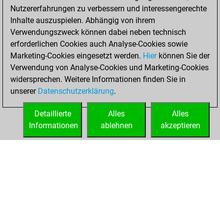
Nutzererfahrungen zu verbessern und interessengerechte
b
adrian62
1910
1
Inhalte auszuspielen. Abhängig von ihrem
w
jojolefou
1831
0
Verwendungszweck können dabei neben technisch
b
hgregory
1682
1
erforderlichen Cookies auch Analyse-Cookies sowie
w
oletreg
1765
0
Marketing-Cookies eingesetzt werden.
Hier
können Sie der
b
fritz0
1803
1
Verwendung von Analyse-Cookies und Marketing-Cookies
w
blackandwhite
1713
0
widersprechen. Weitere Informationen finden Sie in
b
gmenegazzi
1797
0
unserer
Datenschutzerklärung
.
w
ulrichcone
1589
0
b
ruewe
1843
0
Detaillierte
Alles
Alles
b
ts
1833
0
Informationen
ablehnen
akzeptieren
w
docollier
1791
r
STARTSEITE
ERFOLGE
b
holger lorenz
1639
0
w
dr darshan m k
1681
0
b
catalin 1970 new
1645
0
b
ruewe
1799
1
b
catalin 1970 new
1617
0
b
ruwe1951
1775
0
b
krish
2005
1