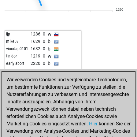
1260
w
ijp
1286
0
b
mike59
1629
0
b
vinodap0101
1632
0
w
tinidor
1219
0
b
early abort
2220
0
w
steve w
1703
0
Wir verwenden Cookies und vergleichbare Technologien,
um bestimmte Funktionen zur Verfügung zu stellen, die
Nutzererfahrungen zu verbessern und interessengerechte
Inhalte auszuspielen. Abhängig von ihrem
Verwendungszweck können dabei neben technisch
erforderlichen Cookies auch Analyse-Cookies sowie
Marketing-Cookies eingesetzt werden.
Hier
können Sie der
Verwendung von Analyse-Cookies und Marketing-Cookies