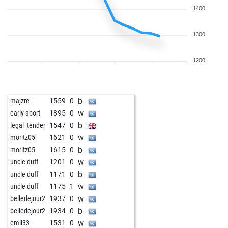
1400
1300
1200
b
majzre
1559
0
w
early abort
1895
0
b
legal_tender
1547
0
w
moritz05
1621
0
b
moritz05
1615
0
w
uncle duff
1201
0
b
uncle duff
1171
0
w
uncle duff
1175
1
w
belledejour2
1937
0
b
belledejour2
1934
0
w
emil33
1531
0