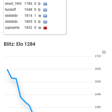
b
smart_1965
1786
0
b
funstuff
1948
0
w
slobidobi
1814
1
b
slobidobi
1805
0
w
zupizareta
1832
0
Blitz: Elo 1284
1710
1620
1530
1440
1350