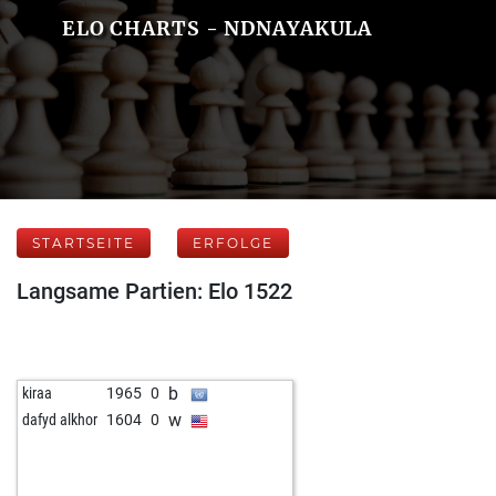
ELO CHARTS - NDNAYAKULA
STARTSEITE
ERFOLGE
Langsame Partien: Elo 1522
b
kiraa
1965
0
w
dafyd alkhor
1604
0