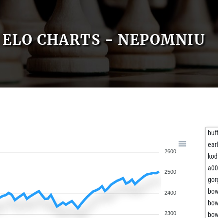
ELO CHARTS - NEPOMNIU
buf
ear
2600
kod
a0
2500
gor
bo
2400
bo
2300
bo