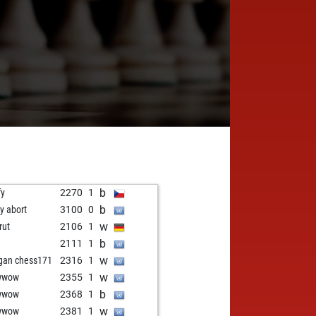
b
fy
2270
1
b
ly abort
3100
0
w
rut
2106
1
b
0
2111
1
w
gan chess171
2316
1
w
wwow
2355
1
b
wwow
2368
1
w
wwow
2381
1