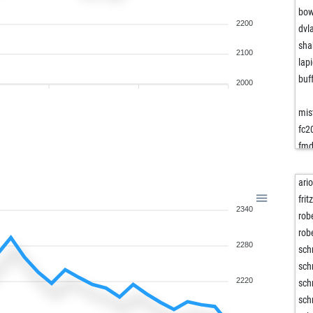
bo
2200
dvl
sha
2100
lap
buf
2000
mis
fc2
fmd
pre
pre
ari
pre
fri
2340
lic
rob
wil
rob
2280
alw
sch
kem
sch
kem
2220
sch
kem
sch