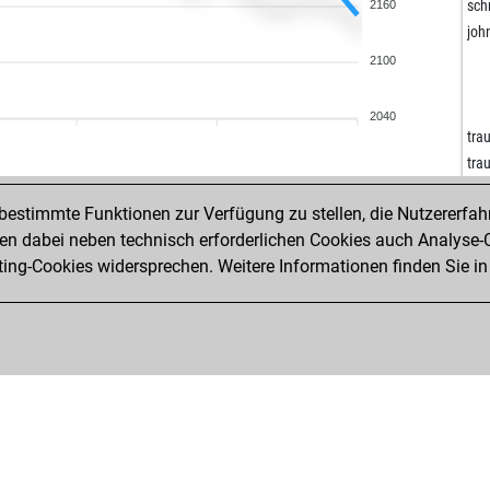
kem
sch
2160
kem
joh
kem
2100
cea
cea
2040
dvl
tra
cea
tra
sch
tra
sch
estimmte Funktionen zur Verfügung zu stellen, die Nutzererfah
tra
wil
 dabei neben technisch erforderlichen Cookies auch Analyse-C
neg
helt
ng-Cookies widersprechen. Weitere Informationen finden Sie in
neg
helt
neg
helt
neg
helt
za
za
der
der
jes
der
bull