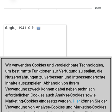
b
grospipitouche
1765
0
1680
b
arminius
1658
0
w
steampunk2022
1612
1
b
steampunk2022
1603
r
b
dengbej
1941
0
w
mike1976
1603
1
b
mike1976
1611
1
b
charlie_1
1624
1
b
kaskram
1761
0
w
early abort
2405
0
b
everden
1728
1
Wir verwenden Cookies und vergleichbare Technologien,
w
early abort
2392
0
um bestimmte Funktionen zur Verfügung zu stellen, die
w
luckytiger1
1855
1
Nutzererfahrungen zu verbessern und interessengerechte
b
luckytiger1
1840
0
Inhalte auszuspielen. Abhängig von ihrem
b
privi
1761
0
Verwendungszweck können dabei neben technisch
w
nusrethasani20
1821
0
erforderlichen Cookies auch Analyse-Cookies sowie
b
krish
1992
1
Marketing-Cookies eingesetzt werden.
Hier
können Sie der
w
jusufi1
1933
1
Verwendung von Analyse-Cookies und Marketing-Cookies
b
jusufi1
1922
0