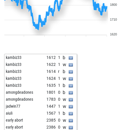
1800
1710
1620
b
kambiz33
1612
1
w
kambiz33
1622
1
b
kambiz33
1614
r
w
kambiz33
1624
1
b
kambiz33
1635
1
b
amongdeadones
1801
0
w
amongdeadones
1783
0
w
jadwin77
1447
1
b
aiuli
1567
1
w
early abort
2385
0
w
early abort
2386
0