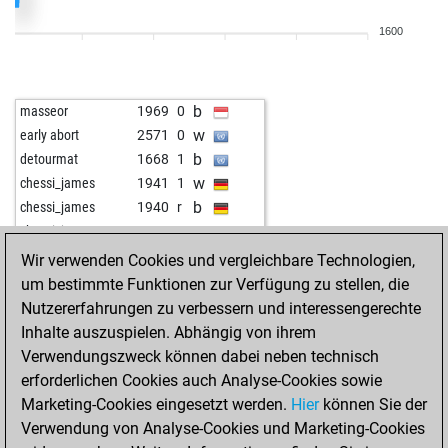
b
sabioace
2242
0
1600
b
meded
2022
0
w
nimra 20
1934
1
b
kerrod
1960
1
b
masseor
1969
0
b
alzada
1845
1
w
early abort
2571
0
w
alzada
1853
1
b
detourmat
1668
1
b
pommes
1851
1
w
chessi_james
1941
1
w
pommes
1824
0
b
chessi_james
1940
r
b
pommes
1831
1
w
chessi_james
1959
1
w
geheimagent 0815
1978
1
b
rehmsdorf
1808
1
Wir verwenden Cookies und vergleichbare Technologien,
b
geheimagent 0815
1994
1
b
federik64
1850
1
um bestimmte Funktionen zur Verfügung zu stellen, die
b
reinhard murina
1974
0
b
sisajsisu
1806
1
Nutzererfahrungen zu verbessern und interessengerechte
b
mongobongo17
1817
1
w
grupatnt47
1943
0
Inhalte auszuspielen. Abhängig von ihrem
b
hauni2
1859
1
w
early abort
2509
0
Verwendungszweck können dabei neben technisch
w
prvaliga
2053
1
w
blindgenius10
2046
1
erforderlichen Cookies auch Analyse-Cookies sowie
b
prvaliga
2075
1
b
grupatnt47
1855
1
Marketing-Cookies eingesetzt werden.
Hier
können Sie der
w
schnulf
1793
0
b
grupatnt47
1873
1
Verwendung von Analyse-Cookies und Marketing-Cookies
w
vegasj
2046
1
w
grupatnt47
1943
0