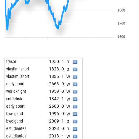
1800
1700
1600
b
frasor
1950
r
b
vlastimilshort
1828
0
w
vlastimilshort
1835
1
w
early abort
2663
0
w
worldknight
1959
0
w
cuttlefish
1842
1
w
early abort
2680
0
w
bweigand
1996
0
b
bweigand
2009
1
b
estudiantes
2023
0
w
estudiantes
2018
r