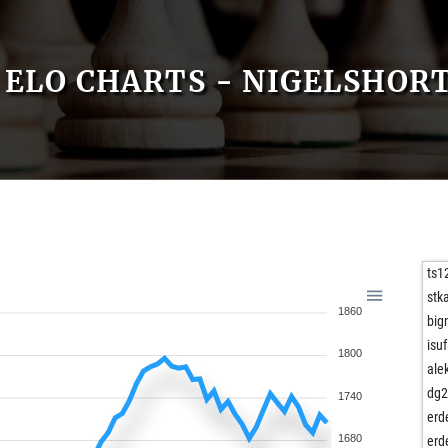
ELO CHARTS - NIGELSHOR
ts1
stk
1860
big
isu
1800
ale
dg
1740
erd
1680
erd