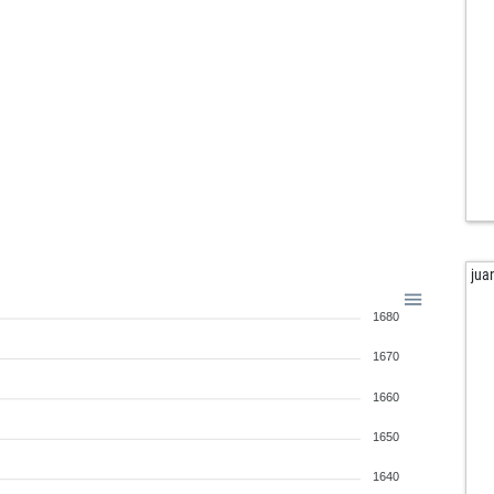
tok
iva
lutt
nz1
abe
jan
lod
hei
pin
chr
slo
jua
fir1
1680
ale
sch
1670
jos
tt_
1660
1650
qu
kar
1640