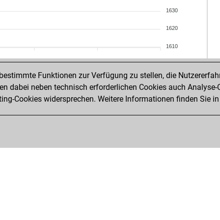
fra
1630
will
ear
1620
luc
1610
bo
fvg
estimmte Funktionen zur Verfügung zu stellen, die Nutzererfah
gmb
 dabei neben technisch erforderlichen Cookies auch Analyse-C
bor
ng-Cookies widersprechen. Weitere Informationen finden Sie in
ae
frit
bla
chr
har
vbx
nap
hos
mar
mar
las