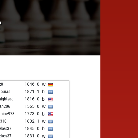
T
w
28
1846
0
b
aouras
1871
1
b
nightsac
1816
0
w
fsh206
1565
0
b
khine973
1773
0
w
2310
1802
1
b
ekes37
1845
0
w
ekes37
1831
0