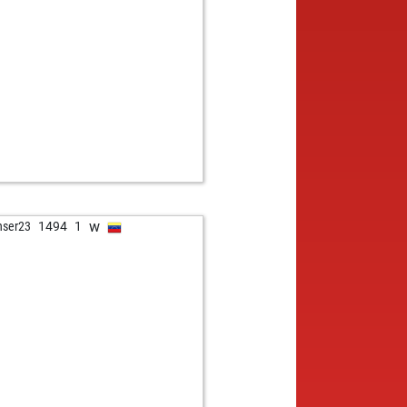
b
o
1777
1
w
ylo_kolev
1877
1
w
e
1739
1
b
512
1438
1
w
to
1776
1
w
ker johann
1596
1
w
irk2
1721
1
b
nerle
1506
1
b
k
1880
0
b
istopher_usa
1540
1
w
whänd
1840
0
w
nser23
1494
1
w
1
1662
1
b
xcar113
1526
r
b
lage nie frau
1422
1
w
eman70
1431
1
b
was333
1517
0
w
1658
0
b
eensman
1477
1
b
elkeesman
1648
1