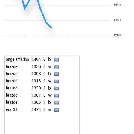
1440
1350
1260
b
angelamarina
1494
0
w
brazde
1335
0
b
brazde
1308
0
w
brazde
1318
1
b
brazde
1330
1
w
brazde
1301
0
b
brazde
1306
1
w
emil33
1474
0