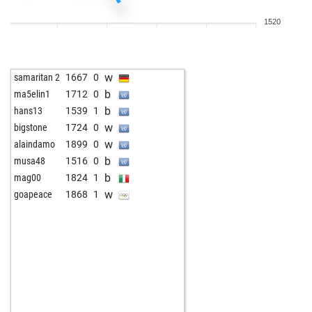
1520
w
samaritan 2
1667
0
b
ma5elin1
1712
0
b
hans13
1539
1
w
bigstone
1724
0
w
alaindamo
1899
0
b
musa48
1516
0
b
mag00
1824
1
w
goapeace
1868
1