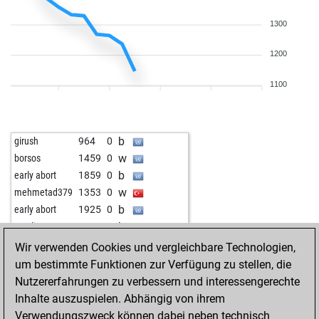
1300
1200
1100
b
girush
964
0
w
borsos
1459
0
b
early abort
1859
0
w
mehmetad379
1353
0
b
early abort
1925
0
b
caralino
1629
0
w
gustavini
1623
0
Wir verwenden Cookies und vergleichbare Technologien,
b
msleapyear
966
r
um bestimmte Funktionen zur Verfügung zu stellen, die
w
msleapyear
933
0
Nutzererfahrungen zu verbessern und interessengerechte
Inhalte auszuspielen. Abhängig von ihrem
Verwendungszweck können dabei neben technisch