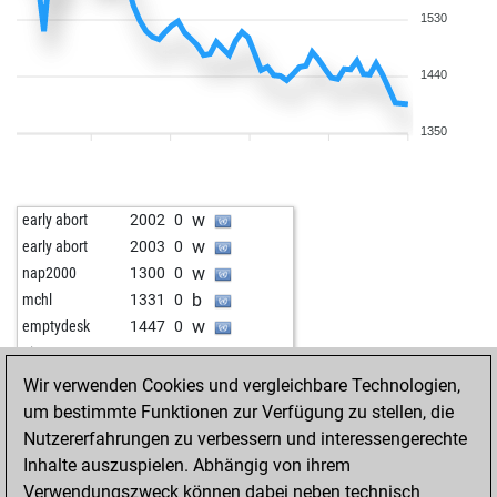
1530
1440
1350
w
early abort
2002
0
w
early abort
2003
0
w
nap2000
1300
0
b
mchl
1331
0
w
emptydesk
1447
0
w
gig12
1453
1
b
early abort
2050
0
Wir verwenden Cookies und vergleichbare Technologien,
w
ericadam
1381
0
um bestimmte Funktionen zur Verfügung zu stellen, die
b
ericadam
1395
1
Nutzererfahrungen zu verbessern und interessengerechte
w
early abort
2058
0
Inhalte auszuspielen. Abhängig von ihrem
b
plantfeber
1416
1
Verwendungszweck können dabei neben technisch