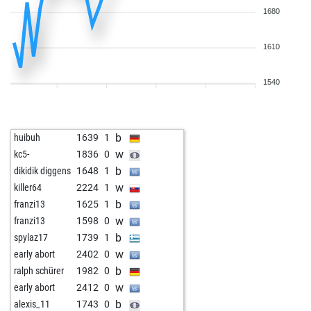
1680
1610
1540
b
huibuh
1639
1
w
kc5-
1836
0
b
dikidik diggens
1648
1
w
killer64
2224
1
b
franzi13
1625
1
w
franzi13
1598
0
b
spylaz17
1739
1
w
early abort
2402
0
b
ralph schürer
1982
0
w
early abort
2412
0
b
alexis_11
1743
0