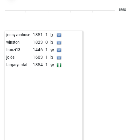
w
lucas71
1768
1
1560
w
langläufer
2014
0
w
eddie53
1657
1
b
ts
1711
1
b
jonnyvonhuse
1851
1
w
cybon
1541
0
b
winston
1823
0
b
arturo...
1837
1
w
franzi13
1446
1
b
willidu
1769
0
b
joide
1603
1
w
targaryental
1854
1