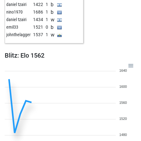
b
daniel tzairi
1422
1
b
nino1970
1686
1
w
daniel tzairi
1434
1
b
emil33
1521
0
w
johnthelagger
1537
1
Blitz: Elo 1562
1640
1600
1560
1520
1480