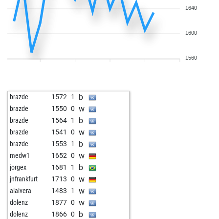
1640
1600
1560
b
brazde
1572
1
w
brazde
1550
0
b
brazde
1564
1
w
brazde
1541
0
b
brazde
1553
1
w
medw1
1652
0
b
jorgex
1681
1
w
jnfrankfurt
1713
0
w
alalvera
1483
1
w
dolenz
1877
0
b
dolenz
1866
0