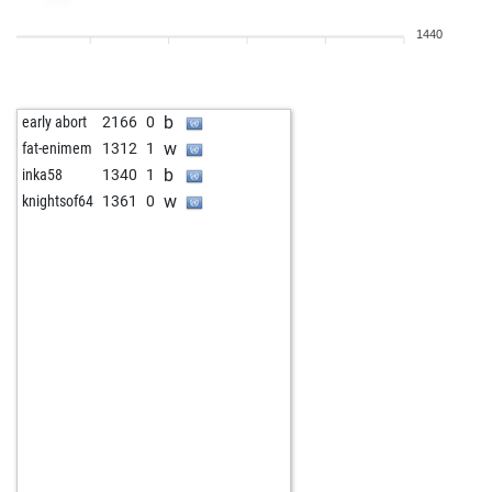
1440
b
early abort
2166
0
w
fat-enimem
1312
1
b
inka58
1340
1
w
knightsof64
1361
0