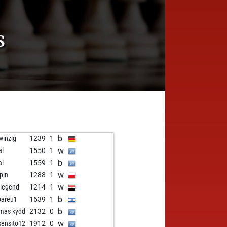
S
b
winzig
1239
1
w
al
1550
1
b
al
1559
1
w
pin
1288
1
w
 legend
1214
1
b
areu1
1639
1
b
mas kydd
2132
0
w
sensito12
1912
0