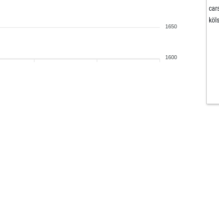
car
köl
1650
1600