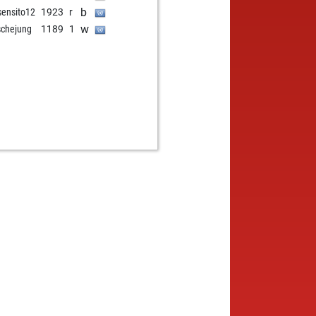
b
sensito12
1923
r
w
schejung
1189
1