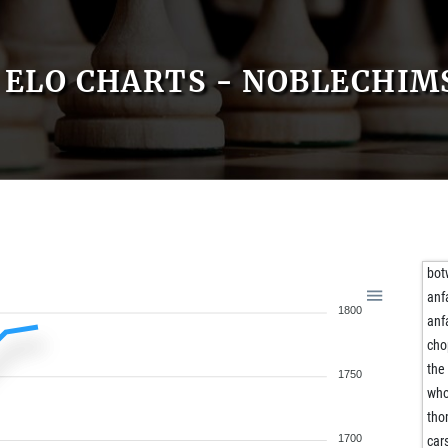
ELO CHARTS - NOBLECHIM
bot
anf
1800
anf
cho
the
1750
who
tho
1700
car