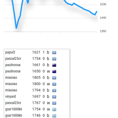
1530
1440
1350
b
papul2
1621
1
b
pascal23cr
1754
0
b
paulnoosa
1661
0
w
paulnoosa
1650
0
b
miaoiao
1805
0
w
miaoiao
1800
0
b
miaoiao
1794
0
b
vinyard
1697
0
w
pascal23cr
1767
0
w
gsxr1000k6
1754
0
b
gsxr1000k6
1746
0