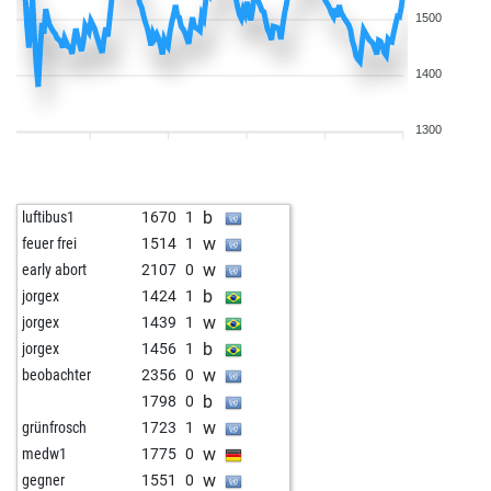
1500
1400
1300
b
luftibus1
1670
1
w
feuer frei
1514
1
w
early abort
2107
0
b
jorgex
1424
1
w
jorgex
1439
1
b
jorgex
1456
1
w
beobachter
2356
0
b
1798
0
w
grünfrosch
1723
1
w
medw1
1775
0
w
gegner
1551
0