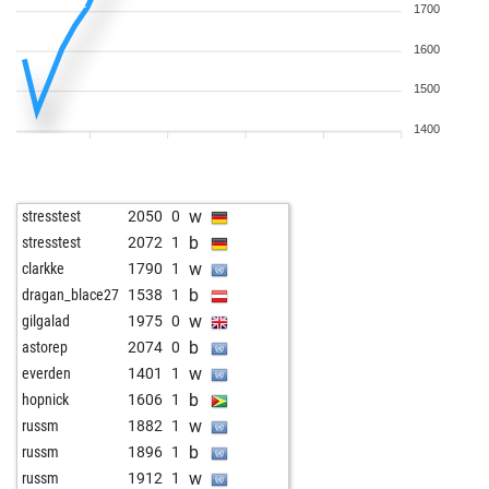
1700
1600
1500
1400
w
stresstest
2050
0
b
stresstest
2072
1
w
clarkke
1790
1
b
dragan_blace27
1538
1
w
gilgalad
1975
0
b
astorep
2074
0
w
everden
1401
1
b
hopnick
1606
1
w
russm
1882
1
b
russm
1896
1
w
russm
1912
1