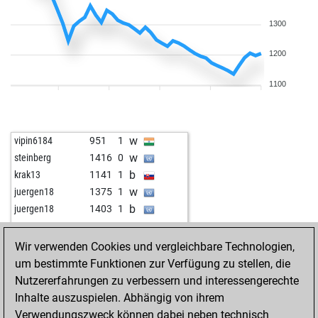
1300
1200
1100
w
vipin6184
951
1
w
steinberg
1416
0
b
krak13
1141
1
w
juergen18
1375
1
b
juergen18
1403
1
w
yura001
1294
0
b
burkenole
1325
0
Wir verwenden Cookies und vergleichbare Technologien,
b
snuki001
1357
0
um bestimmte Funktionen zur Verfügung zu stellen, die
w
wolow
1371
0
Nutzererfahrungen zu verbessern und interessengerechte
w
ayush kumar jha
1204
0
Inhalte auszuspielen. Abhängig von ihrem
b
preet singh
1447
0
Verwendungszweck können dabei neben technisch