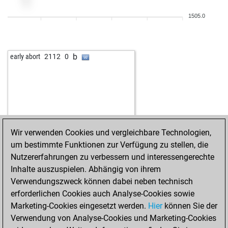
w
heribert0347
1386
1
1505.0
b
kaymer49
1975
0
w
siegmund
1750
1
w
palota77
1935
0
b
early abort
2112
0
b
kaymer49
1971
1
w
benavas3
2028
0
w
jesunet
1704
1
b
mironcorneliu
1926
1
w
akibavar1
2117
0
b
mediterraneo
1506
1
Wir verwenden Cookies und vergleichbare Technologien,
w
mediterraneo
1475
0
um bestimmte Funktionen zur Verfügung zu stellen, die
w
chico59
1751
1
Nutzererfahrungen zu verbessern und interessengerechte
w
florentinoballesteros
1558
1
Inhalte auszuspielen. Abhängig von ihrem
w
kaymer49
1891
0
Verwendungszweck können dabei neben technisch
b
johnroy
1795
1
erforderlichen Cookies auch Analyse-Cookies sowie
b
james dannenberg
2025
0
Marketing-Cookies eingesetzt werden.
Hier
können Sie der
w
lukas123
1541
1
Verwendung von Analyse-Cookies und Marketing-Cookies
b
kahe
1669
1