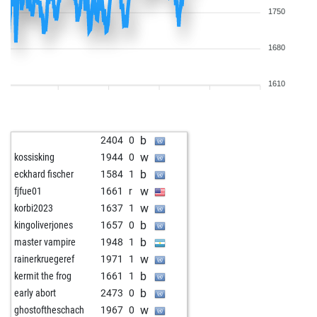
1750
1680
1610
b
2404
0
w
kossisking
1944
0
b
eckhard fischer
1584
1
w
fjfue01
1661
r
w
korbi2023
1637
1
b
kingoliverjones
1657
0
b
master vampire
1948
1
w
rainerkruegeref
1971
1
b
kermit the frog
1661
1
b
early abort
2473
0
w
ghostoftheschach
1967
0