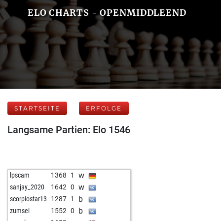
ELO CHARTS - OPENMIDDLEEND
STARTSEITE
ERFOLGE
Langsame Partien: Elo 1546
w
lpscam
1368
1
w
sanjay_2020
1642
0
b
scorpiostar13
1287
1
b
zumsel
1552
0